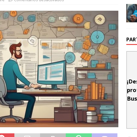
PAR
¡De
pro
Bus