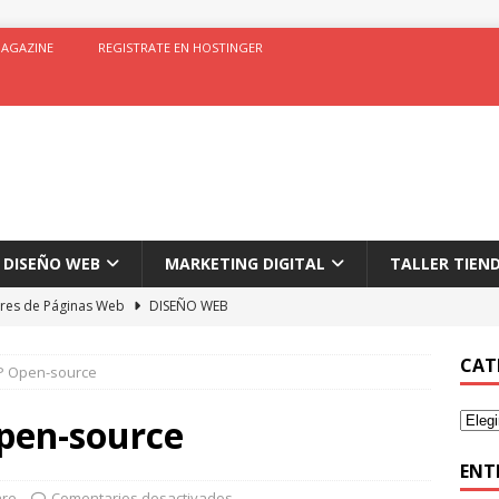
AGAZINE
REGISTRATE EN HOSTINGER
DISEÑO WEB
MARKETING DIGITAL
TALLER TIEN
res de Páginas Web
DISEÑO WEB
r en tiendas Online
ECOMMERCE
CAT
P Open-source
H Magazine Theme
DISEÑO WEB
 en Marketing Digital
MARKETING DIGITAL
pen-source
ytics
ANALISIS DE DATOS
ENT
are
Comentarios desactivados