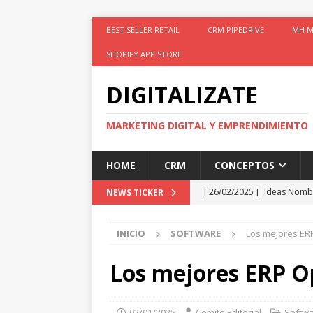
BEST SELLER RETAIL
CRM PIPEDRIVE
MH M
SHOPIFY APP STORE
DIGITALIZATE
MARKETING DIGITAL Y EMPRENDIMIENTO
HOME
CRM
CONCEPTOS
[ 26/02/2025 ]
Ideas Nomb
NEWS TICKER
[ 26/02/2025 ]
Shopify Líde
INICIO
SOFTWARE
Los mejores ER
[ 04/01/2025 ]
Plantilla M
[ 04/01/2025 ]
Especialista
Los mejores ERP O
[ 26/02/2025 ]
Google Anal
02/01/2025
Comite Editorial
Softw