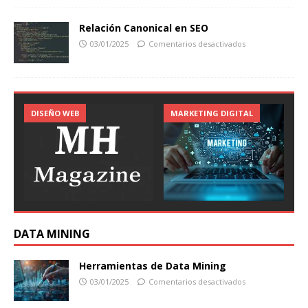
Relación Canonical en SEO
03/01/2025
Comentarios desactivados
ANALISIS DE DATOS
DISEÑO WEB
ECOMMERCE
DISEÑO WEB
MARKETING DIGITAL
DATA MINING
Herramientas de Data Mining
03/01/2025
Comentarios desactivados