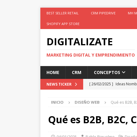
BEST SELLER RETAIL
CRM PIPEDRIVE
MH M
SHOPIFY APP STORE
DIGITALIZATE
MARKETING DIGITAL Y EMPRENDIMIENTO
HOME
CRM
CONCEPTOS
[ 26/02/2025 ]
Ideas Nomb
NEWS TICKER
[ 26/02/2025 ]
Shopify Líde
INICIO
DISEÑO WEB
Qué es B2B, B
[ 04/01/2025 ]
Plantilla M
[ 04/01/2025 ]
Especialista
Qué es B2B, B2C, C
[ 26/02/2025 ]
Google Anal
04/01/2025
Pablo Riquelme
Diseñ