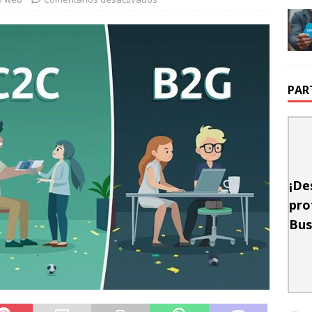
PAR
¡De
pro
Bus