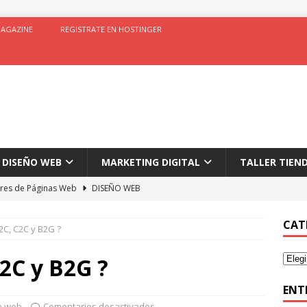
AGAZINE
REGISTRATE EN HOSTINGER
DISEÑO WEB
MARKETING DIGITAL
TALLER TIEN
res de Páginas Web
DISEÑO WEB
r en tiendas Online
ECOMMERCE
CAT
2C, C2C y B2G ?
H Magazine Theme
DISEÑO WEB
 en Marketing Digital
MARKETING DIGITAL
2C y B2G ?
ytics
ANALISIS DE DATOS
ENT
o web
Comentarios desactivados