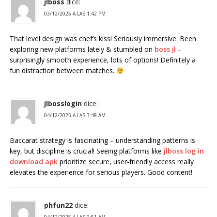
jlboss
dice:
03/12/2025 A LAS 1:42 PM
That level design was chef’s kiss! Seriously immersive. Been
exploring new platforms lately & stumbled on
boss jl
–
surprisingly smooth experience, lots of options! Definitely a
fun distraction between matches.
jlbosslogin
dice:
04/12/2025 A LAS 3:48 AM
Baccarat strategy is fascinating – understanding patterns is
key, but discipline is crucial! Seeing platforms like
jlboss log in
download apk
prioritize secure, user-friendly access really
elevates the experience for serious players. Good content!
phfun22
dice: