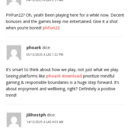
04/12/2025 A LAS 9:51 AM
PHFun22? Oh, yeah! Been playing here for a while now. Decent
bonuses and the games keep me entertained. Give it a shot
when you’re bored!
phfun22
phoark
dice:
05/12/2025 A LAS 1:22 PM
It’s smart to think about how we play, not just what we play.
Seeing platforms like
phoark download
prioritize mindful
gaming & responsible boundaries is a huge step forward. It’s
about enjoyment and wellbeing, right? Definitely a positive
trend!
jilihostph
dice:
14/12/2025 A LAS 4:03 AM