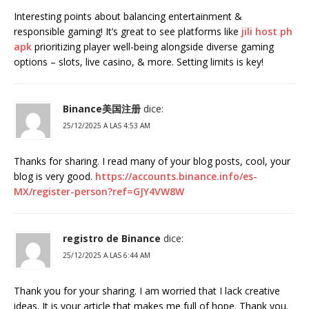
Interesting points about balancing entertainment &
responsible gaming! It’s great to see platforms like
jili host ph
apk
prioritizing player well-being alongside diverse gaming
options – slots, live casino, & more. Setting limits is key!
Binance美国注册
dice:
25/12/2025 A LAS 4:53 AM
Thanks for sharing. I read many of your blog posts, cool, your
blog is very good.
https://accounts.binance.info/es-
MX/register-person?ref=GJY4VW8W
registro de Binance
dice:
25/12/2025 A LAS 6:44 AM
Thank you for your sharing. I am worried that I lack creative
ideas. It is your article that makes me full of hope. Thank you.