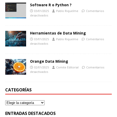
Software R o Python ?
03/01/2025
Pablo Riquelme
Comentarios
desactivados
Herramientas de Data Mining
03/01/2025
Pablo Riquelme
Comentarios
desactivados
Orange Data Mining
02/01/2025
Comite Editorial
Comentarios
desactivados
CATEGORÍAS
ENTRADAS DESTACADOS