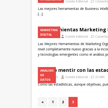
02/01/2025
Comite Editorial
Comenta
Las mejores herramientas de Business Intell
[…]
Herramientas Marketing 
MARKETING
DIGITAL
02/01/2025
Comite Editorial
Comenta
Las Mejores Herramientas de Marketing Digit
nivel completamente nuevo gracias a la incor
y tecnologías emergentes como el análisis pr
Como mentir con las estad
ANALISIS
DE
02/01/2025
Comite Editorial
23.990
DATOS
Cómo las estadísticas, aunque objetivas, p
«
1
2
3