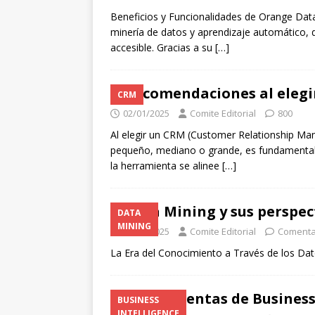
Beneficios y Funcionalidades de Orange Dat
minería de datos y aprendizaje automático, d
accesible. Gracias a su
[…]
Recomendaciones al elegi
CRM
02/01/2025
Comite Editorial
800
Al elegir un CRM (Customer Relationship Ma
pequeño, mediano o grande, es fundamental 
la herramienta se alinee
[…]
Data Mining y sus perspec
DATA
MINING
02/01/2025
Comite Editorial
Comenta
La Era del Conocimiento a Través de los Da
Herramientas de Business 
BUSINESS
INTELLIGENCE