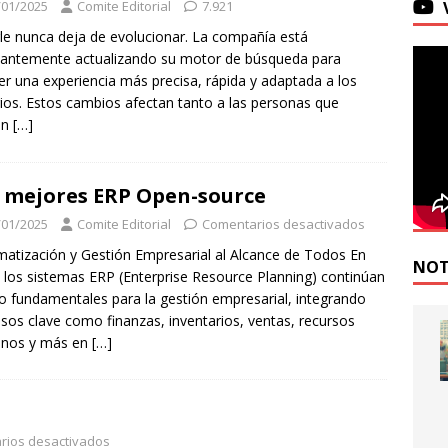
/01/2025
Comite Editorial
7.921
e nunca deja de evolucionar. La compañía está
antemente actualizando su motor de búsqueda para
er una experiencia más precisa, rápida y adaptada a los
ios. Estos cambios afectan tanto a las personas que
zan
[…]
 mejores ERP Open-source
/01/2025
Comite Editorial
Comentarios desactivados
atización y Gestión Empresarial al Alcance de Todos En
NOT
 los sistemas ERP (Enterprise Resource Planning) continúan
o fundamentales para la gestión empresarial, integrando
sos clave como finanzas, inventarios, ventas, recursos
nos y más en
[…]
rios desactivados