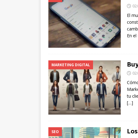
02
El mu
const
cambi
En el
Buy
MARKETING DIGITAL
02
Cómo 
Marke
tu cl
[…]
Los
SEO