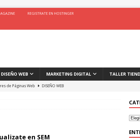
AGAZINE
REGISTRATE EN HOSTINGER
DISEÑO WEB
MARKETING DIGITAL
TALLER TIEN
res de Páginas Web
DISEÑO WEB
r en tiendas Online
ECOMMERCE
CAT
H Magazine Theme
DISEÑO WEB
 en Marketing Digital
MARKETING DIGITAL
ytics
ANALISIS DE DATOS
ENT
ualizate en SEM