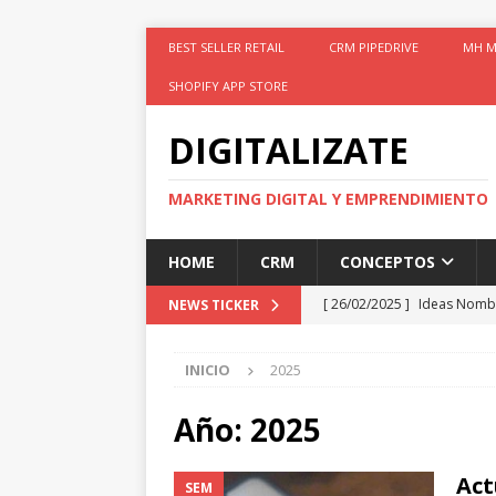
BEST SELLER RETAIL
CRM PIPEDRIVE
MH M
SHOPIFY APP STORE
DIGITALIZATE
MARKETING DIGITAL Y EMPRENDIMIENTO
HOME
CRM
CONCEPTOS
[ 26/02/2025 ]
Ideas Nomb
NEWS TICKER
[ 26/02/2025 ]
Shopify Líde
INICIO
2025
[ 04/01/2025 ]
Plantilla M
[ 04/01/2025 ]
Especialista
Año:
2025
[ 26/02/2025 ]
Google Anal
Act
SEM